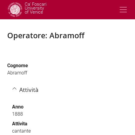
Ca' Foscari
University
of Venice
Operatore: Abramoff
Cognome
Abramoff
Attività
Anno
1888
Attivita
cantante