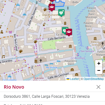
+
−
Leaflet
|
©
OpenStreetMap
Rio Novo
Dorsoduro 3861, Calle Larga Foscari, 30123 Venezia